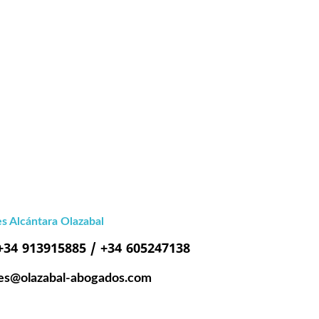
s Alcántara Olazabal
 +34 913915885 / +34 605247138
es@olazabal-abogados.com